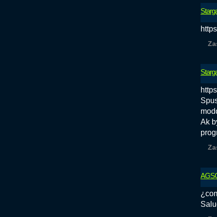
Starg
http
Za
Starg
http
Spus
modd
Ak b
prog
Za
AGSG
¿com
Salu