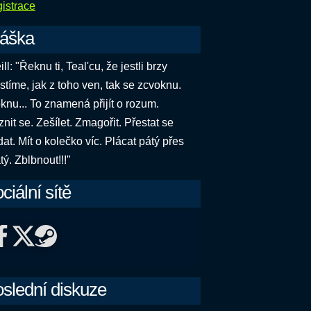
gistrace
láška
ll: "Řeknu ti, Teal'cu, že jestli brzy
istíme, jak z toho ven, tak se zcvoknu.
knu... To znamená přijít o rozum.
nit se. Zešílet. Zmagořit. Přestat se
dat. Mít o kolečko víc. Plácat pátý přes
tý. Zblbnout!!!"
ciální sítě
slední diskuze