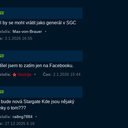
ze
ll by se mohl vrátit jako generál v SGC
slal/a:
Max-von-Brauer
s:
3.1.2026 16:55
ze
sdílel jsem to zatím jen na Facebooku.
slal/a:
George
Čas:
2.1.2026 15:44
ze
 bude nová Stargate Kde jsou nějaký
nky o tom???
slal/a:
railing7884
s:
27.12.2025 6:16