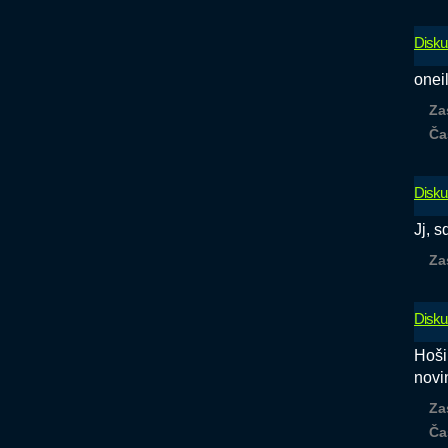
Disku
onei
Za
Ča
Disku
Jj, 
Za
Disku
Hoši
novi
Za
Ča