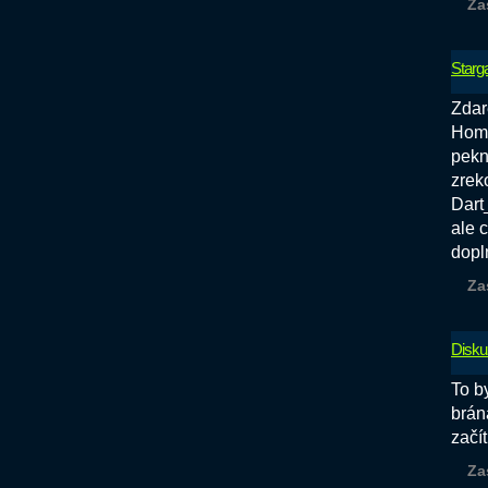
Za
Starg
Zdar
Home
pekn
zrek
Dart
ale 
dopl
Za
Disku
To b
brán
začí
Za