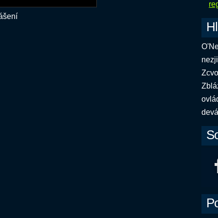
re
lášení
H
O'Nei
nezj
Zcvo
Zbláz
ovlá
devá
So
Po