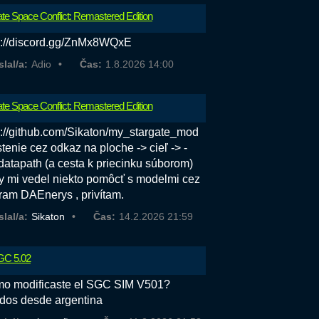
ate Space Conflict: Remastered Edition
s://discord.gg/ZnMx8WQxE
slal/a:
Adio
Čas:
1.8.2026 14:00
ate Space Conflict: Remastered Edition
s://github.com/Sikaton/my_stargate_mod
tenie cez odkaz na ploche -> cieľ -> -
atapath (a cesta k priecinku súborom)
y mi vedel niekto pomôcť s modelmi cez
ram DAEnerys , privítam.
slal/a:
Sikaton
Čas:
14.2.2026 21:59
C 5.02
o modificaste el SGC SIM V501?
dos desde argentina