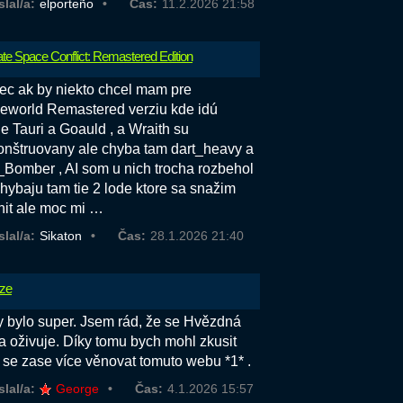
slal/a:
elporteño
Čas:
11.2.2026 21:58
ate Space Conflict: Remastered Edition
ec ak by niekto chcel mam pre
world Remastered verziu kde idú
e Tauri a Goauld , a Wraith su
onštruovany ale chyba tam dart_heavy a
_Bomber , AI som u nich trocha rozbehol
chybaju tam tie 2 lode ktore sa snažim
nit ale moc mi …
slal/a:
Sikaton
Čas:
28.1.2026 21:40
ze
y bylo super. Jsem rád, že se Hvězdná
a oživuje. Díky tomu bych mohl zkusit
t se zase více věnovat tomuto webu *1* .
slal/a:
George
Čas:
4.1.2026 15:57