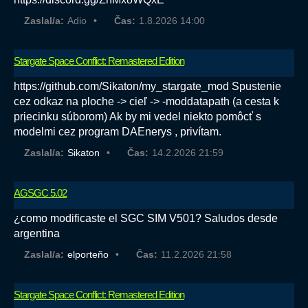
Zaslal/a:
Adio
Čas:
1.8.2026 14:00
Stargate Space Conflict: Remastered Edition
https://github.com/Sikaton/my_stargate_mod Spustenie
cez odkaz na ploche -> cieľ -> -moddatapath (a cesta k
priecinku súborom) Ak by mi vedel niekto pomôcť s
modelmi cez program DAEnerys , privítam.
Zaslal/a:
Sikaton
Čas:
14.2.2026 21:59
AGSGC 5.02
¿como modificaste el SGC SIM V501? Saludos desde
argentina
Zaslal/a:
elporteño
Čas:
11.2.2026 21:58
Stargate Space Conflict: Remastered Edition