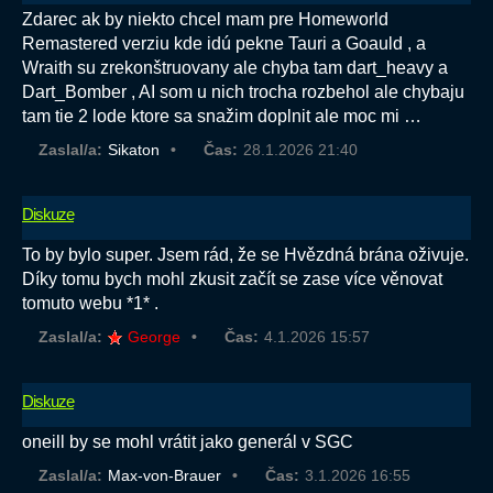
Zdarec ak by niekto chcel mam pre Homeworld
Remastered verziu kde idú pekne Tauri a Goauld , a
Wraith su zrekonštruovany ale chyba tam dart_heavy a
Dart_Bomber , AI som u nich trocha rozbehol ale chybaju
tam tie 2 lode ktore sa snažim doplnit ale moc mi …
Zaslal/a:
Sikaton
Čas:
28.1.2026 21:40
Diskuze
To by bylo super. Jsem rád, že se Hvězdná brána oživuje.
Díky tomu bych mohl zkusit začít se zase více věnovat
tomuto webu *1* .
Zaslal/a:
George
Čas:
4.1.2026 15:57
Diskuze
oneill by se mohl vrátit jako generál v SGC
Zaslal/a:
Max-von-Brauer
Čas:
3.1.2026 16:55