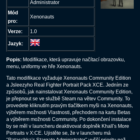
Administrator
Mód
Xenonauts
pro:
Verze:
1.0
Jazyk:
Popis:
Modifikace, která upravuje načítací obrazovku,
menu, uniformy ve hře Xenonauts.
Tato modifikace vyžaduje Xenonauts Community Edition
a Jsleezyho Real Fighter Portrait Pack XCE. Jedním ze
způsobů, jak nainstalovat Xenonauts Community Edition,
je přepnout se ve službě Steam na větev Community. To
provedete kliknutím pravým tlačítkem myši na Xenonauts,
výběrem možnosti Vlastnosti, přechodem na kartu Betas
a výběrem možnosti Community. Po dokončení instalace
by se měl v launcheru deaktivovat doplněk Khall's More
Portraits v X:CE. Ujistěte se, že v launcheru má
"Pataschka's Stargate Administrator" vyšší prioritu než