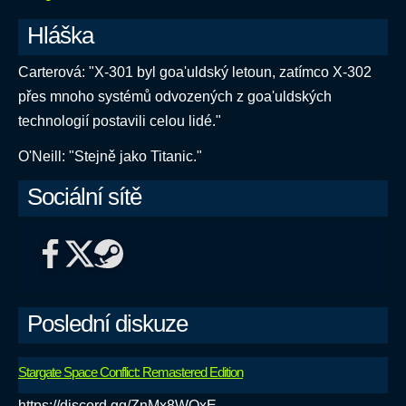
Hláška
Carterová: "X-301 byl goa'uldský letoun, zatímco X-302
přes mnoho systémů odvozených z goa'uldských
technologií postavili celou lidé."
O'Neill: "Stejně jako Titanic."
Sociální sítě
Poslední diskuze
Stargate Space Conflict: Remastered Edition
https://discord.gg/ZnMx8WQxE