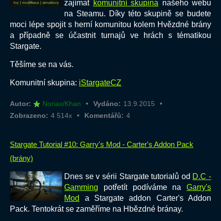
zajímat
komunitní skupina
našeho webu
na Steamu. Díky této skupině se budete
moci lépe spojit s herní komunitou kolem Hvězdné brány
a případně se účastnit turnajů ve hrách s tématikou
Stargate.
Těšíme se na vás.
Komunitní skupina:
iStargateCZ
Autor:
Noriax/Khan
Vydáno:
13.9.2015
Zobrazeno:
4 514x
Komentářů:
4
Stargate Tutorial #10: Garry's Mod - Carter's Addon Pack
(brány)
Dnes se v sérii Stargate tutorialů od
D.C -
Gamming
potřetít podíváme na
Garry's
Mod
a Stargate addon Carter's Addon
Pack. Tentokrát se zaměříme na Hbězdné bránay.