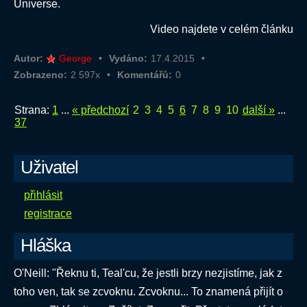
Universe.
Video najdete v celém článku
Autor:
George
Vydáno:
17.4.2015
Zobrazeno:
2 597x
Komentářů:
0
Strana:
1
...
« předchozí
2
3
4
5
6
7
8
9
10
další »
...
37
Uživatel
přihlásit
registrace
Hláška
O'Neill: "Řeknu ti, Teal'cu, že jestli brzy nezjistíme, jak z
toho ven, tak se zcvoknu. Zcvoknu... To znamená přijít o