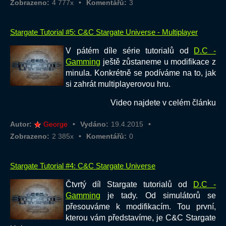
Zobrazeno:
4 777x
Komentářů:
3
Stargate Tutorial #5: C&C Stargate Universe - Multiplayer
V pátém díle série tutorialů od
D.C -
Gamming
ještě zůstaneme u modifikace z
minula. Konkrétně se podíváme na to, jak
si zahrát multiplayerovou hru.
Video najdete v celém článku
Autor:
George
Vydáno:
19.4.2015
Zobrazeno:
2 385x
Komentářů:
0
Stargate Tutorial #4: C&C Stargate Universe
Čtvrtý díl Stargate tutorialů od
D.C -
Gamming
je tady. Od simulátorů se
přesouváme k modifikacím. Tou první,
kterou vám představíme, je C&C Stargate