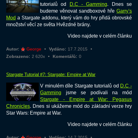
tutorialů od
D.C - Gamming
. Dnes se
budeme věnovat sandboxové hře
Garry's
Mod
a Stargate addonu, který vám do hry přidá obrovské
množství věcí ze světa Hvězdné brány.
Video najdete v celém článku
Autor:
George
Vydáno:
17.7.2015
Zobrazeno:
2 620x
Komentářů:
0
Stargate Tutorial #7: Stargate: Empire at War
V minulém díle Stargate tutorialů od
D.C -
Gamming
jsme se podívali na mód
Stargate - Empire at War: Pegasus
Chronicles
. Dnes si ukážeme mód do základní verze hry
Star Wars: Empire at War.
Video najdete v celém článku
Autor:
George
Vydáno:
14.7.2015