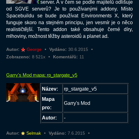
server. A v čem se podle majitelů odlišuje
od SGVE serverů? Je to používanými addony. Místo
S
pacebuildu se bude používat
Environments X, který
funguje skoro na stejném principu, jen vesmír je o něco
realističtější. Tento addon také obsahuje černé díry,
mlhoviny, možnost těžby asteroidů a planet ad.
Autor:
George
Vydáno:
30.6.2015
Zobrazeno:
8 521x
Komentářů:
11
Garry's Mod mapa: rp_stargate_v5
Název:
rp_stargate_v5
Mapa
Garry's Mod
pro:
Autor:
-
Autor:
Selmak
Vydáno:
7.6.2015