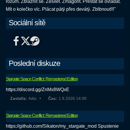
rozum. Zbláznit se. Zešílet. Zmagořit. Přestat se ovládat.
Mít o kolečko víc. Plácat pátý přes devátý. Zblbnout!!!"
Sociální sítě
Poslední diskuze
Stargate Space Conflict: Remastered Edition
https://discord.gg/ZnMx8WQxE
Zaslal/a:
Adio
Čas:
1.8.2026 14:00
Stargate Space Conflict: Remastered Edition
https://github.com/Sikaton/my_stargate_mod Spustenie