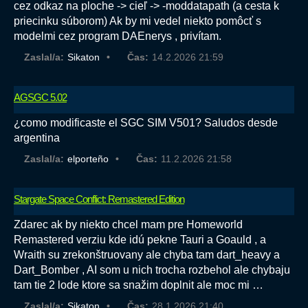
cez odkaz na ploche -> cieľ -> -moddatapath (a cesta k
priecinku súborom) Ak by mi vedel niekto pomôcť s
modelmi cez program DAEnerys , privítam.
Zaslal/a:
Sikaton
Čas:
14.2.2026 21:59
AGSGC 5.02
¿como modificaste el SGC SIM V501? Saludos desde
argentina
Zaslal/a:
elporteño
Čas:
11.2.2026 21:58
Stargate Space Conflict: Remastered Edition
Zdarec ak by niekto chcel mam pre Homeworld
Remastered verziu kde idú pekne Tauri a Goauld , a
Wraith su zrekonštruovany ale chyba tam dart_heavy a
Dart_Bomber , AI som u nich trocha rozbehol ale chybaju
tam tie 2 lode ktore sa snažim doplnit ale moc mi …
Zaslal/a:
Sikaton
Čas:
28.1.2026 21:40