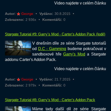
Video najdete v celém článku
Autor:
George
Vydáno:
30.8.2015
Zobrazeno:
2 936x
Komentářů:
0
Stargate Tutorial #9: Garry's Mod - Carter's Addon Pack (lodě)
V dnešním díle ze série Stargate tutorialů
od
D.C - Gamming
budeme pokračovat v
sandboxové hře
Garry's Mod
a Stargate
addonu Carter's Addon Pack.
Video najdete v celém článku
Autor:
George
Vydáno:
21.7.2015
Zobrazeno:
2 979x
Komentářů:
0
Stargate Tutorial #8: Garry's Mod - Carter's Addon Pack
Máme tady další díl ze série Stargate