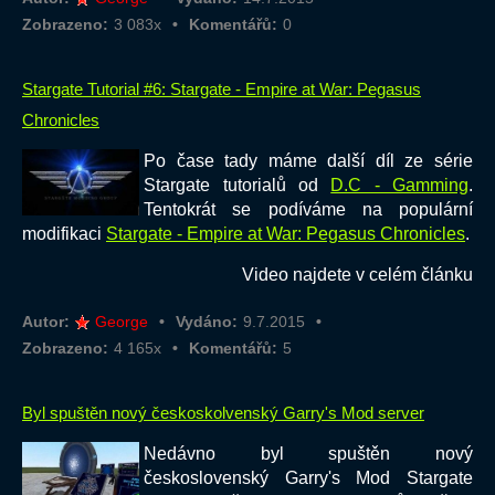
Zobrazeno:
3 083x
Komentářů:
0
Stargate Tutorial #6: Stargate - Empire at War: Pegasus
Chronicles
Po čase tady máme další díl ze série
Stargate tutorialů od
D.C - Gamming
.
Tentokrát se podíváme na populární
modifikaci
Stargate - Empire at War: Pegasus Chronicles
.
Video najdete v celém článku
Autor:
George
Vydáno:
9.7.2015
Zobrazeno:
4 165x
Komentářů:
5
Byl spuštěn nový českoskolvenský Garry's Mod server
Nedávno byl spuštěn nový
československý Garry's Mod Stargate