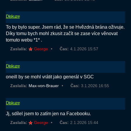
Diskuze
To by bylo super. Jsem rád, že se Hvězdná brána oživuje.
Díky tomu bych mohl zkusit začít se zase více věnovat
tomuto webu *1* .
Zaslal/a:
George
Čas:
4.1.2026 15:57
Diskuze
oneill by se mohl vrátit jako generál v SGC
Zaslal/a:
Max-von-Brauer
Čas:
3.1.2026 16:55
Diskuze
Jj, sdílel jsem to zatím jen na Facebooku.
Zaslal/a:
George
Čas:
2.1.2026 15:44