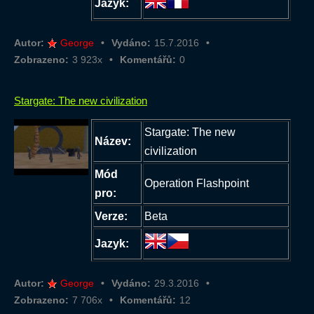
Jazyk:
Autor:
George
Vydáno:
15.7.2016
Zobrazeno:
3 923x
Komentářů:
0
Stargate: The new civilization
Stargate: The new
Název:
civilization
Mód
Operation Flashpoint
pro:
Verze:
Beta
Jazyk:
Autor:
George
Vydáno:
29.3.2016
Zobrazeno:
7 706x
Komentářů:
12