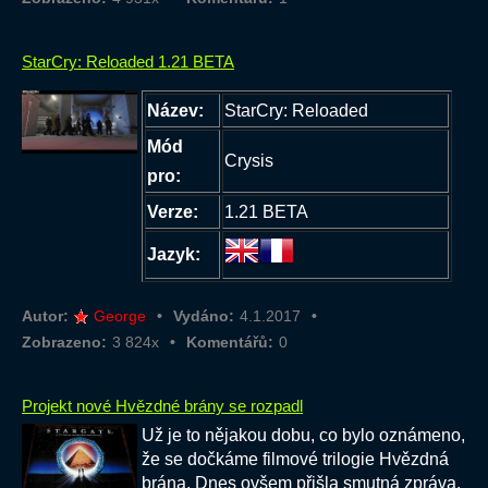
StarCry: Reloaded 1.21 BETA
Název:
StarCry: Reloaded
Mód
Crysis
pro:
Verze:
1.21 BETA
Jazyk:
Autor:
George
Vydáno:
4.1.2017
Zobrazeno:
3 824x
Komentářů:
0
Projekt nové Hvězdné brány se rozpadl
Už je to nějakou dobu, co bylo oznámeno,
že se dočkáme filmové trilogie Hvězdná
brána. Dnes ovšem přišla smutná zpráva.