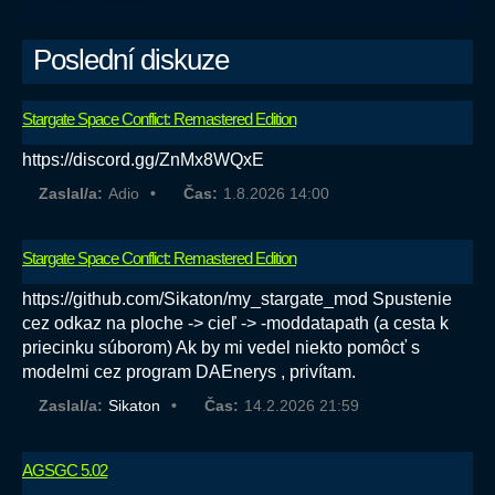
Poslední diskuze
Stargate Space Conflict: Remastered Edition
https://discord.gg/ZnMx8WQxE
Zaslal/a:
Adio
Čas:
1.8.2026 14:00
Stargate Space Conflict: Remastered Edition
https://github.com/Sikaton/my_stargate_mod Spustenie
cez odkaz na ploche -> cieľ -> -moddatapath (a cesta k
priecinku súborom) Ak by mi vedel niekto pomôcť s
modelmi cez program DAEnerys , privítam.
Zaslal/a:
Sikaton
Čas:
14.2.2026 21:59
AGSGC 5.02