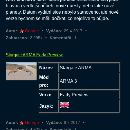
hlavní a vedlejší příběh, nové questy, nebo také nové
planety. Datum vydání sice nebylo stanoveno, ale nové
verze bychom se měli dočkat, co nejdříve to půjde.
Autor:
George
Vydáno:
29.4.2017
Zobrazeno:
2 995x
Komentářů:
1
Stargate ARMA Early Preview
Název:
Stargate ARMA
Mód
ARMA 3
pro:
Verze:
Early Preview
Jazyk:
Autor:
George
Vydáno:
9.2.2017
Zobrazeno:
4 931x
Komentářů:
1