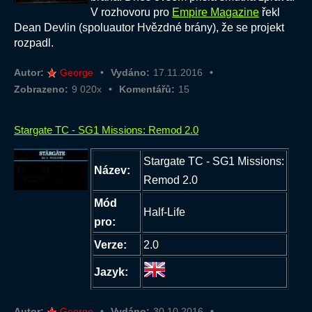
V rozhovoru pro
Empire Magazine
řekl
Dean Devlin (spoluautor Hvězdné brány), že se projekt
rozpadl.
Autor:
George
Vydáno:
17.11.2016
Zobrazeno:
9 020x
Komentářů:
15
Stargate TC - SG1 Missions: Remod 2.0
Stargate TC - SG1 Missions:
Název:
Remod 2.0
Mód
Half-Life
pro:
Verze:
2.0
Jazyk:
Autor:
George
Vydáno:
30.10.2016