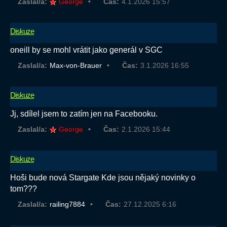
Zaslal/a:
George
Čas:
4.1.2026 15:57
Diskuze
oneill by se mohl vrátit jako generál v SGC
Zaslal/a:
Max-von-Brauer
Čas:
3.1.2026 16:55
Diskuze
Jj, sdílel jsem to zatím jen na Facebooku.
Zaslal/a:
George
Čas:
2.1.2026 15:44
Diskuze
Hoši bude nová Stargate Kde jsou nějaký novinky o
tom???
Zaslal/a:
railing7884
Čas:
27.12.2025 6:16