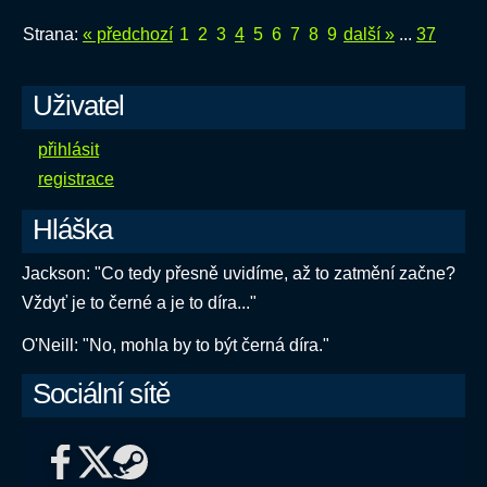
Strana:
« předchozí
1
2
3
4
5
6
7
8
9
další »
...
37
Uživatel
přihlásit
registrace
Hláška
Jackson: "Co tedy přesně uvidíme, až to zatmění začne?
Vždyť je to černé a je to díra..."
O'Neill: "No, mohla by to být černá díra."
Sociální sítě