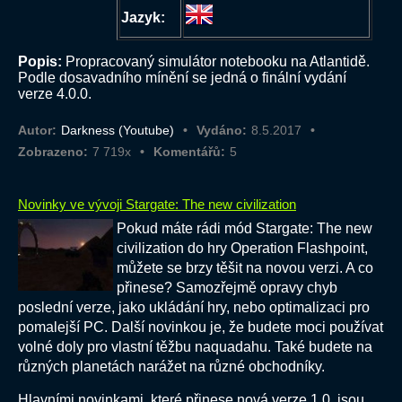
Jazyk:
Popis:
Propracovaný simulátor notebooku na Atlantidě.
Podle dosavadního mínění se jedná o finální vydání
verze 4.0.0.
Autor:
Darkness (Youtube)
Vydáno:
8.5.2017
Zobrazeno:
7 719x
Komentářů:
5
Novinky ve vývoji Stargate: The new civilization
Pokud máte rádi mód Stargate: The new
civilization do hry Operation Flashpoint,
můžete se brzy těšit na novou verzi. A co
přinese? Samozřejmě opravy chyb
poslední verze, jako ukládání hry, nebo optimalizaci pro
pomalejší PC. Další novinkou je, že budete moci používat
volné doly pro vlastní těžbu naquadahu. Také budete na
různých planetách narážet na různé obchodníky.
Hlavními novinkami, které přinese nová verze 1.0, jsou