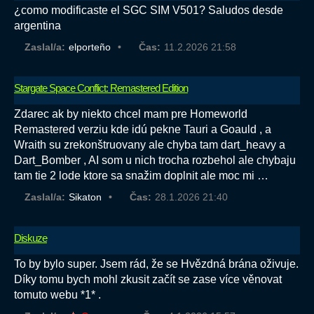
¿como modificaste el SGC SIM V501? Saludos desde
argentina
Zaslal/a:
elporteño
Čas:
11.2.2026 21:58
Stargate Space Conflict: Remastered Edition
Zdarec ak by niekto chcel mam pre Homeworld
Remastered verziu kde idú pekne Tauri a Goauld , a
Wraith su zrekonštruovany ale chyba tam dart_heavy a
Dart_Bomber , AI som u nich trocha rozbehol ale chybaju
tam tie 2 lode ktore sa snažim doplnit ale moc mi …
Zaslal/a:
Sikaton
Čas:
28.1.2026 21:40
Diskuze
To by bylo super. Jsem rád, že se Hvězdná brána oživuje.
Díky tomu bych mohl zkusit začít se zase více věnovat
tomuto webu *1* .