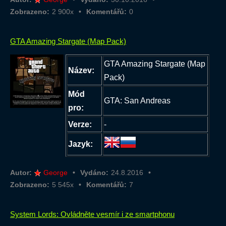
Zobrazeno:
2 900x
Komentářů:
0
GTA Amazing Stargate (Map Pack)
GTA Amazing Stargate (Map
Název:
Pack)
Mód
GTA: San Andreas
pro:
Verze:
-
Jazyk:
Autor:
George
Vydáno:
24.8.2016
Zobrazeno:
5 545x
Komentářů:
7
System Lords: Ovládněte vesmír i ze smartphonu