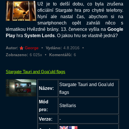
Už je to delší dobu, co byla zrušena
oficiální Stargate hra pro chytré telefony.
Nyní ale nastal čas, abychom si na
smartphonech opět zahráli něco s
tématikou Hvězdné brány. 13. července vyšla na
Google
Play
hra
System Lords
. O jakou hru se vlastně jedná?
Autor:
George
Vydáno:
4.8.2016
Zobrazeno:
6 025x
Komentářů:
6
Stargate Tauri and Goa'uld flags
Stargate Tauri and Goa'uld
Název:
flags
Mód
Stellaris
pro:
Verze:
-